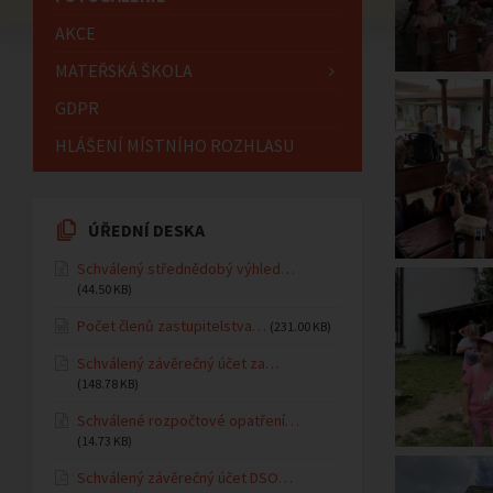
AKCE
MATEŘSKÁ ŠKOLA
GDPR
HLÁŠENÍ MÍSTNÍHO ROZHLASU
ÚŘEDNÍ DESKA
Schválený střednědobý výhled…
(44.50 KB)
Počet členů zastupitelstva…
(231.00 KB)
Schválený závěrečný účet za…
(148.78 KB)
Schválené rozpočtové opatření…
(14.73 KB)
Schválený závěrečný účet DSO…