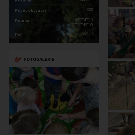
Rozloha
308
Počet obyvatel
49°7′47″ N
Poloha
17°37′42″ W
687 12
PSČ
FOTOGALERIE