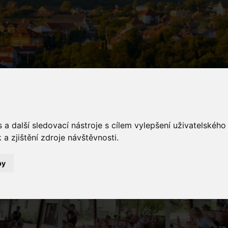
galerie
a další sledovací nástroje s cílem vylepšení uživatelskéh
a zjištění zdroje návštěvnosti.
Fotogalerie
Výlet DinoPark Vyškov
by