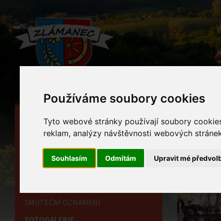
Používáme soubory cookies
HLAVNÍ STRÁNKA
Foto
Tyto webové stránky používají soubory cookies 
reklam, analýzy návštěvnosti webových stránek 
OBECNÍ ÚŘAD
Home
HISTORIE
Souhlasím
Odmítám
Upravit mé předvol
INFORMAČNÍ CENTRUM
OZNÁMENÍ
SMUTEČNÍ OZNÁMENÍ
FOTOGALERIE