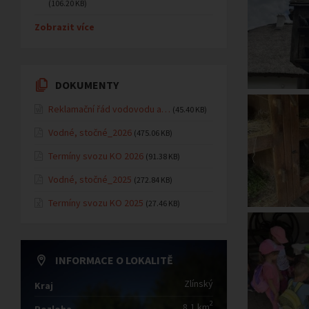
(106.20 KB)
Zobrazit více
DOKUMENTY
Reklamační řád vodovodu a…
(45.40 KB)
Vodné, stočné_2026
(475.06 KB)
Termíny svozu KO 2026
(91.38 KB)
Vodné, stočné_2025
(272.84 KB)
Termíny svozu KO 2025
(27.46 KB)
INFORMACE O LOKALITĚ
Zlínský
Kraj
2
8,1 km