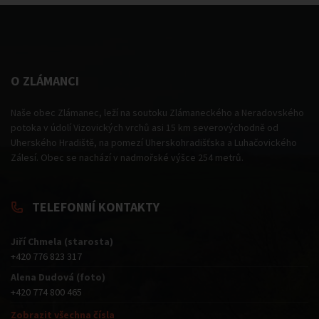
O ZLÁMANCI
Naše obec Zlámanec, leží na soutoku Zlámaneckého a Neradovského
potoka v údolí Vizovických vrchů asi 15 km severovýchodně od
Uherského Hradiště, na pomezí Uherskohradišťska a Luhačovického
Zálesí. Obec se nachází v nadmořské výšce 254 metrů.
TELEFONNÍ KONTAKTY
Jiří Chmela (starosta)
+420 776 823 317
Alena Dudová (foto)
+420 774 800 465
Zobrazit všechna čísla