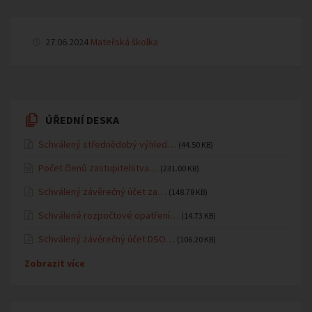
27.06.2024
Mateřská školka
ÚŘEDNÍ DESKA
Schválený střednědobý výhled…
(44.50 KB)
Počet členů zastupitelstva…
(231.00 KB)
Schválený závěrečný účet za…
(148.78 KB)
Schválené rozpočtové opatření…
(14.73 KB)
Schválený závěrečný účet DSO…
(106.20 KB)
Zobrazit více