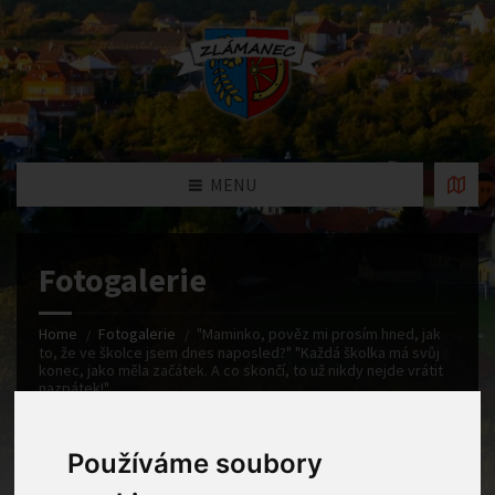
MENU
Fotogalerie
Home
Fotogalerie
"Maminko, pověz mi prosím hned, jak
to, že ve školce jsem dnes naposled?" "Každá školka má svůj
konec, jako měla začátek. A co skončí, to už nikdy nejde vrátit
nazpátek!"
Používáme soubory