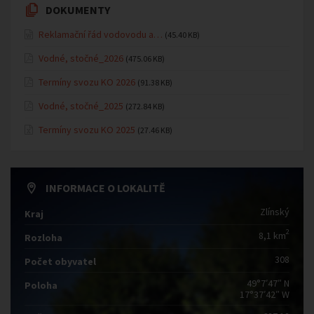
DOKUMENTY
Reklamační řád vodovodu a…
(45.40 KB)
Vodné, stočné_2026
(475.06 KB)
Termíny svozu KO 2026
(91.38 KB)
Vodné, stočné_2025
(272.84 KB)
Termíny svozu KO 2025
(27.46 KB)
INFORMACE O LOKALITĚ
Zlínský
Kraj
2
8,1 km
Rozloha
308
Počet obyvatel
49°7′47″ N
Poloha
17°37′42″ W