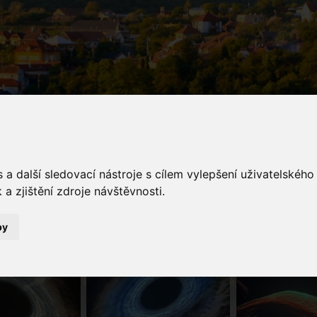
galerie
a další sledovací nástroje s cílem vylepšení uživatelskéh
a zjištění zdroje návštěvnosti.
Fotogalerie
Planetárium s pohádkou Červená Karkulka
by