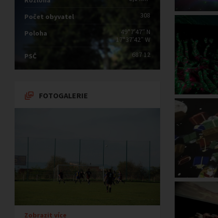
Rozloha
308
Počet obyvatel
49°7′47″ N
Poloha
17°37′42″ W
687 12
PSČ
FOTOGALERIE
Zobrazit více