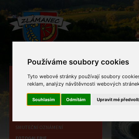
Používáme soubory cookies
HLAVNÍ STRÁNKA
Foto
Tyto webové stránky používají soubory cookies 
reklam, analýzy návštěvnosti webových stránek 
OBECNÍ ÚŘAD
Home
HISTORIE
Souhlasím
Odmítám
Upravit mé předvol
INFORMAČNÍ CENTRUM
OZNÁMENÍ
SMUTEČNÍ OZNÁMENÍ
FOTOGALERIE