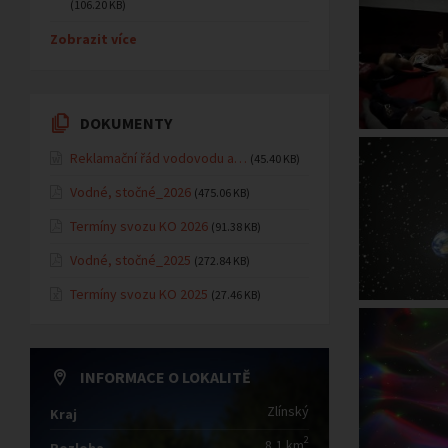
(106.20 KB)
Zobrazit více
DOKUMENTY
Reklamační řád vodovodu a…
(45.40 KB)
Vodné, stočné_2026
(475.06 KB)
Termíny svozu KO 2026
(91.38 KB)
Vodné, stočné_2025
(272.84 KB)
Termíny svozu KO 2025
(27.46 KB)
INFORMACE O LOKALITĚ
Zlínský
Kraj
2
8,1 km