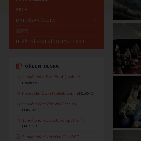
AKCE
MATEŘSKÁ ŠKOLA
GDPR
HLÁŠENÍ MÍSTNÍHO ROZHLASU
ÚŘEDNÍ DESKA
Schválený střednědobý výhled…
(44.50 KB)
Počet členů zastupitelstva…
(231.00 KB)
Schválený závěrečný účet za…
(148.78 KB)
Schválené rozpočtové opatření…
(14.73 KB)
Schválený závěrečný účet DSO…