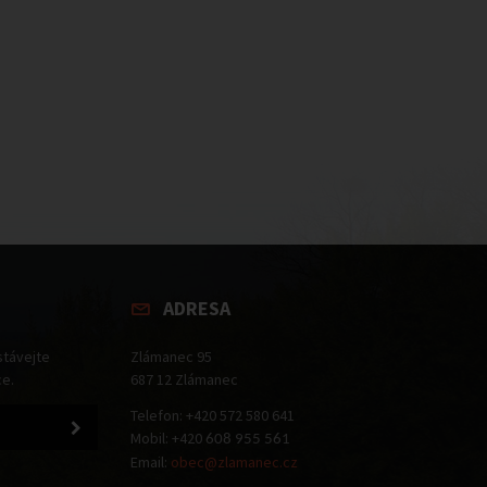
ADRESA
stávejte
Zlámanec 95
ce.
687 12 Zlámanec
Telefon: +420 572 580 641
Mobil: +420
608 955 561
Email:
obec@zlamanec.cz