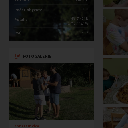
Rozloha
308
Počet obyvatel
49°7′47″ N
Poloha
17°37′42″ W
687 12
PSČ
FOTOGALERIE
Zobrazit více