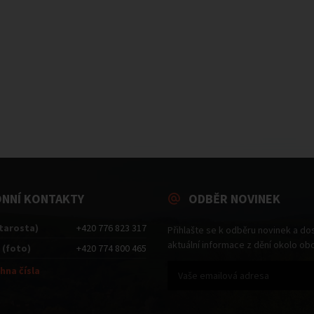
ONNÍ KONTAKTY
ODBĚR NOVINEK
starosta)
+420 776 823 317
Přihlašte se k odběru novinek a do
aktuální informace z dění okolo ob
 (foto)
+420 774 800 465
hna čísla