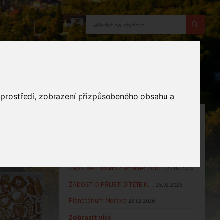
o prostředí, zobrazení přizpůsobeného obsahu a
OZNÁMENÍ
Uzavření MŠ v době letních…
16.06.2026
íčků
Výsledky přijímacího řízení k…
23.03.2026
Zápis dětí do MŠ Zlámanec pro…
25.02.2026
ŽÁDOST O PŘIJETÍ DÍTĚTE K…
25.02.2026
Planetárium Morava
23.02.2026
Zobrazit více