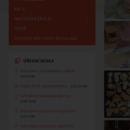
AKCE
MATEŘSKÁ ŠKOLA
GDPR
HLÁŠENÍ MÍSTNÍHO ROZHLASU
ÚŘEDNÍ DESKA
Schválený střednědobý výhled…
(44.50 KB)
Počet členů zastupitelstva…
(231.00 KB)
Schválený závěrečný účet za…
(148.78 KB)
Schválené rozpočtové opatření…
(14.73 KB)
Schválený závěrečný účet DSO…