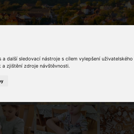
a další sledovací nástroje s cílem vylepšení uživatelskéh
a zjištění zdroje návštěvnosti.
galerie
by
Fotogalerie
Máme plno práce a ta chutná ... ach tak sladce. Zdobení pern