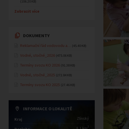
(106.20 KB)
Zobrazit více
DOKUMENTY
Reklamační řád vodovodu a…
(45.40 KB)
Vodné, stočné_2026
(475.06 KB)
Termíny svozu KO 2026
(91.38 KB)
Vodné, stočné_2025
(272.84 KB)
Termíny svozu KO 2025
(27.46 KB)
INFORMACE O LOKALITĚ
Zlínský
Kraj
2
8,1 km