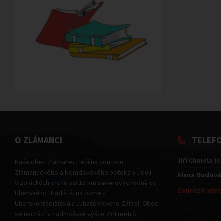
O ZLÁMANCI
TELEF
Jiří Chmela (
Naše obec Zlámanec, leží na soutoku
Zlámaneckého a Neradovského potoka v údolí
Alena Dudová
Vizovických vrchů asi 15 km severovýchodně od
Zobrazit všec
Uherského Hradiště, na pomezí
Uherskohradišťska a Luhačovického Zálesí. Obec
se nachází v nadmořské výšce 254 metrů.