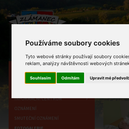
Používáme soubory cookies
Tyto webové stránky používají soubory cookies 
reklam, analýzy návštěvnosti webových stránek 
HLAVNÍ STRÁNKA
Foto
Souhlasím
Odmítám
Upravit mé předvol
OBECNÍ ÚŘAD
Home
HISTORIE
INFORMAČNÍ CENTRUM
OZNÁMENÍ
SMUTEČNÍ OZNÁMENÍ
FOTOGALERIE