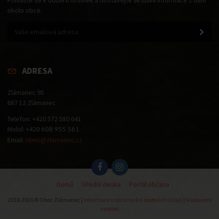
Přihlašte se k odběru novinek a dostávejte aktuální informace z dění
okolo obce.
ADRESA
Zlámanec 95
687 12 Zlámanec
Telefon: +420 572 580 641
Mobil: +420
608 955 561
Email:
obec@zlamanec.cz
Domů
Úřední deska
Portál občana
2018-2026 © Obec Zlámanec |
Informace o zpracování osobních údajů
|
Nastavení
cookies