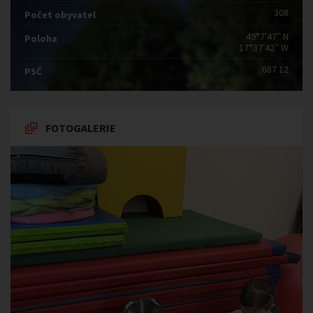
308
Počet obyvatel
49°7′47″ N
Poloha
17°37′42″ W
687 12
PSČ
FOTOGALERIE