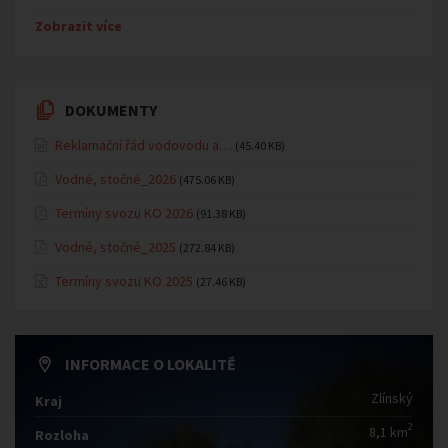
Zobrazit více
DOKUMENTY
Reklamační řád vodovodu a…
(45.40 KB)
Vodné, stočné_2026
(475.06 KB)
Termíny svozu KO 2026
(91.38 KB)
Vodné, stočné_2025
(272.84 KB)
Termíny svozu KO 2025
(27.46 KB)
INFORMACE O LOKALITĚ
Zlínský
Kraj
2
8,1 km
Rozloha