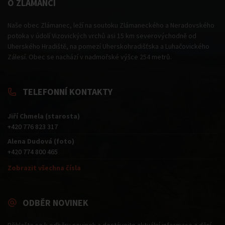
O ZLÁMANCI
Naše obec Zlámanec, leží na soutoku Zlámaneckého a Neradovského
potoka v údolí Vizovických vrchů asi 15 km severovýchodně od
Uherského Hradiště, na pomezí Uherskohradišťska a Luhačovického
Zálesí. Obec se nachází v nadmořské výšce 254 metrů.
TELEFONNÍ KONTAKTY
Jiří Chmela (starosta)
+420 776 823 317
Alena Dudová (foto)
+420 774 800 465
Zobrazit všechna čísla
ODBĚR NOVINEK