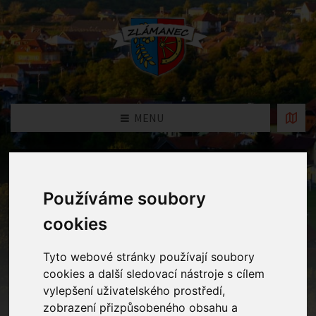
MENU
Fotogalerie
Používáme soubory
Home
Fotogalerie
Kde se vzal, tu se vzal, Mikuláš ve třídě
cookies
stál. V ruce velkou berličku, na hlavě měl čepičku. Z bílých vousů
teplý šál, takhle děti vypadal!
Tyto webové stránky používají soubory
cookies a další sledovací nástroje s cílem
vylepšení uživatelského prostředí,
zobrazení přizpůsobeného obsahu a