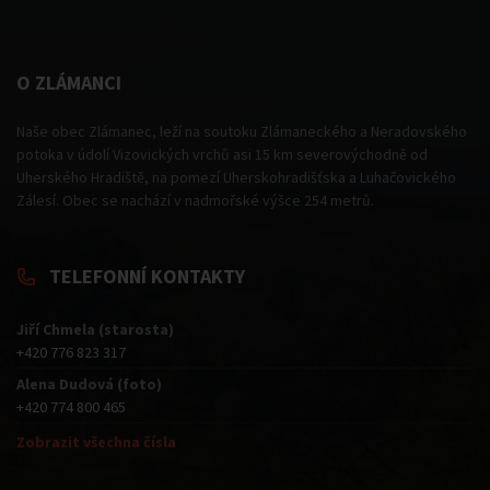
O ZLÁMANCI
Naše obec Zlámanec, leží na soutoku Zlámaneckého a Neradovského
potoka v údolí Vizovických vrchů asi 15 km severovýchodně od
Uherského Hradiště, na pomezí Uherskohradišťska a Luhačovického
Zálesí. Obec se nachází v nadmořské výšce 254 metrů.
TELEFONNÍ KONTAKTY
Jiří Chmela (starosta)
+420 776 823 317
Alena Dudová (foto)
+420 774 800 465
Zobrazit všechna čísla