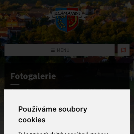
MENU
Fotogalerie
Home
Fotogalerie
Barvy, zpěv a krásný bál, přišel čas na
karneval!
Používáme soubory
cookies
Tyto webové stránky používají soubory