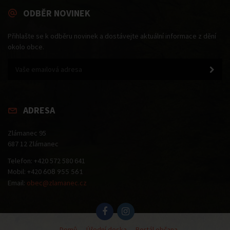
ODBĚR NOVINEK
Přihlašte se k odběru novinek a dostávejte aktuální informace z dění
okolo obce.
ADRESA
Zlámanec 95
687 12 Zlámanec
Telefon: +420 572 580 641
Mobil: +420
608 955 561
Email:
obec@zlamanec.cz
Domů
Úřední deska
Portál občana