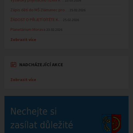
23.03.2026
Zápis dětí do MŠ Zlámanec pro…
25.02.2026
ŽÁDOST O PŘIJETÍ DÍTĚTE K…
25.02.2026
Planetárium Morava
23.02.2026
Zobrazit více
NADCHÁZEJÍCÍ AKCE
Zobrazit více