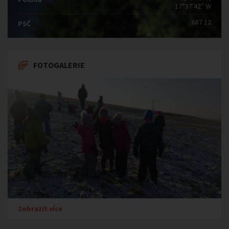
17°37′42″ W
687 12
PSČ
FOTOGALERIE
Zobrazit více