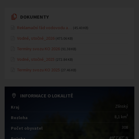
DOKUMENTY
Reklamační řád vodovodu a…
(45.40 KB)
Vodné, stočné_2026
(475.06 KB)
Termíny svozu KO 2026
(91.38 KB)
Vodné, stočné_2025
(272.84 KB)
Termíny svozu KO 2025
(27.46 KB)
INFORMACE O LOKALITĚ
Zlínský
Kraj
2
8,1 km
Rozloha
308
Počet obyvatel
49°7′47″ N
Poloha