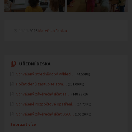
11.11.2026
Mateřská školka
ÚŘEDNÍ DESKA
Schválený střednědobý výhled…
(44.50 KB)
Počet členů zastupitelstva…
(231.00 KB)
Schválený závěrečný účet za…
(148.78 KB)
Schválené rozpočtové opatření…
(14.73 KB)
Schválený závěrečný účet DSO…
(106.20 KB)
Zobrazit více