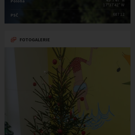
49°7′47″ N
Poloha
17°37′42″ W
687 12
PSČ
FOTOGALERIE