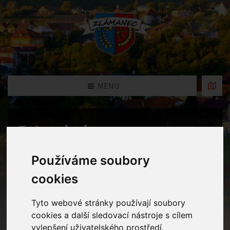
MENU
Fotogalerie
Home
Fotogalerie
Děti ve školce pečou svatomartinské
Používáme soubory
rohlíčky
cookies
Tyto webové stránky používají soubory
cookies a další sledovací nástroje s cílem
vylepšení uživatelského prostředí,