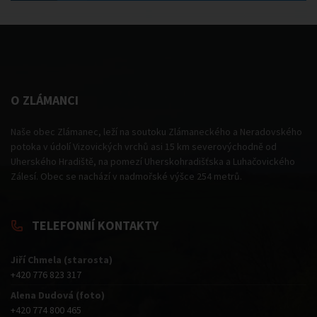
O ZLÁMANCI
Naše obec Zlámanec, leží na soutoku Zlámaneckého a Neradovského
potoka v údolí Vizovických vrchů asi 15 km severovýchodně od
Uherského Hradiště, na pomezí Uherskohradišťska a Luhačovického
Zálesí. Obec se nachází v nadmořské výšce 254 metrů.
TELEFONNÍ KONTAKTY
Jiří Chmela (starosta)
+420 776 823 317
Alena Dudová (foto)
+420 774 800 465