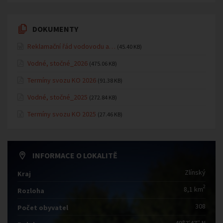
DOKUMENTY
Reklamační řád vodovodu a…
(45.40 KB)
Vodné, stočné_2026
(475.06 KB)
Termíny svozu KO 2026
(91.38 KB)
Vodné, stočné_2025
(272.84 KB)
Termíny svozu KO 2025
(27.46 KB)
INFORMACE O LOKALITĚ
Zlínský
Kraj
2
8,1 km
Rozloha
308
Počet obyvatel