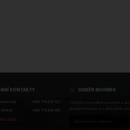
ONNÍ KONTAKTY
ODBĚR NOVINEK
starosta)
+420 776 823 317
Přihlašte se k odběru novinek a do
aktuální informace z dění okolo ob
 (foto)
+420 774 800 465
hna čísla