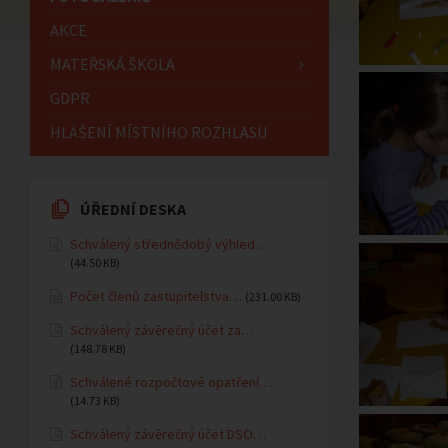
AKCE
MATEŘSKÁ ŠKOLA
GDPR
HLÁŠENÍ MÍSTNÍHO ROZHLASU
ÚŘEDNÍ DESKA
Schválený střednědobý výhled…
(44.50 KB)
Počet členů zastupitelstva…
(231.00 KB)
Schválený závěrečný účet za…
(148.78 KB)
Schválené rozpočtové opatření…
(14.73 KB)
Schválený závěrečný účet DSO…