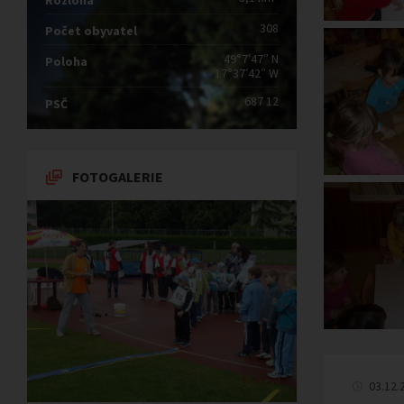
Rozloha
308
Počet obyvatel
49°7′47″ N
Poloha
17°37′42″ W
687 12
PSČ
FOTOGALERIE
03.12.