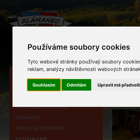
Používáme soubory cookies
Tyto webové stránky používají soubory cookies 
reklam, analýzy návštěvnosti webových stránek 
HLAVNÍ STRÁNKA
Foto
Souhlasím
Odmítám
Upravit mé předvol
OBECNÍ ÚŘAD
Home
HISTORIE
INFORMAČNÍ CENTRUM
OZNÁMENÍ
SMUTEČNÍ OZNÁMENÍ
FOTOGALERIE