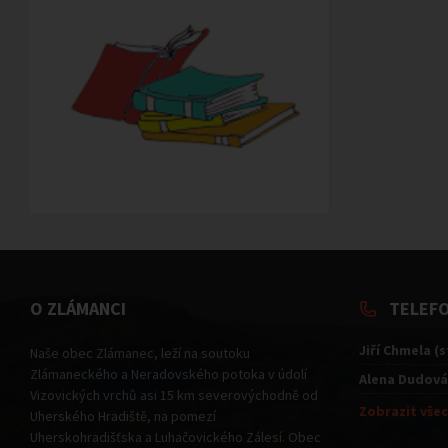
O ZLÁMANCI
TELEF
Jiří Chmela (
Naše obec Zlámanec, leží na soutoku
Zlámaneckého a Neradovského potoka v údolí
Alena Dudová
Vizovických vrchů asi 15 km severovýchodně od
Zobrazit všec
Uherského Hradiště, na pomezí
Uherskohradišťska a Luhačovického Zálesí. Obec