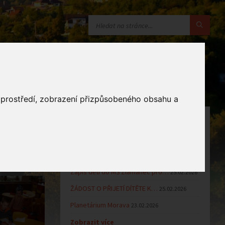
o prostředí, zobrazení přizpůsobeného obsahu a
OZNÁMENÍ
Uzavření MŠ v době letních…
16.06.2026
Výsledky přijímacího řízení k…
23.03.2026
Zápis dětí do MŠ Zlámanec pro…
25.02.2026
ŽÁDOST O PŘIJETÍ DÍTĚTE K…
25.02.2026
Planetárium Morava
23.02.2026
Zobrazit více