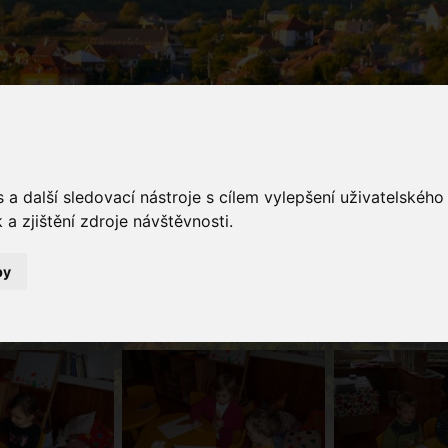
a další sledovací nástroje s cílem vylepšení uživatelskéh
a zjištění zdroje návštěvnosti.
galerie
by
Fotogalerie
Pečení a zdobení perníčků v MŠ