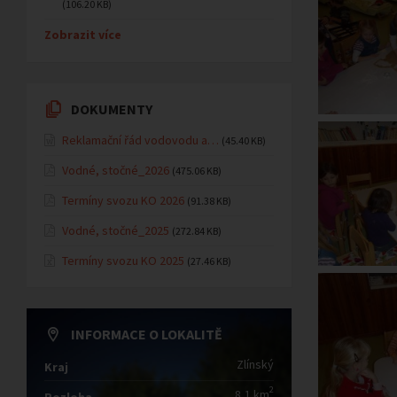
(106.20 KB)
Zobrazit více
DOKUMENTY
Reklamační řád vodovodu a…
(45.40 KB)
Vodné, stočné_2026
(475.06 KB)
Termíny svozu KO 2026
(91.38 KB)
Vodné, stočné_2025
(272.84 KB)
Termíny svozu KO 2025
(27.46 KB)
INFORMACE O LOKALITĚ
Zlínský
Kraj
2
8,1 km