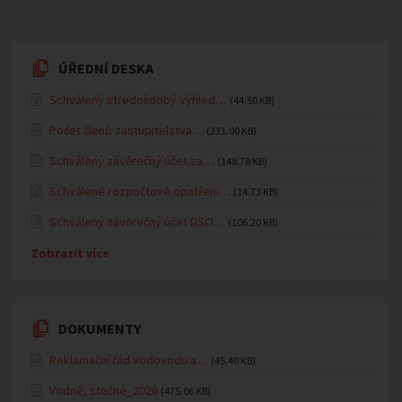
ÚŘEDNÍ DESKA
Schválený střednědobý výhled…
(44.50 KB)
Počet členů zastupitelstva…
(231.00 KB)
Schválený závěrečný účet za…
(148.78 KB)
Schválené rozpočtové opatření…
(14.73 KB)
Schválený závěrečný účet DSO…
(106.20 KB)
Zobrazit více
DOKUMENTY
Reklamační řád vodovodu a…
(45.40 KB)
Vodné, stočné_2026
(475.06 KB)