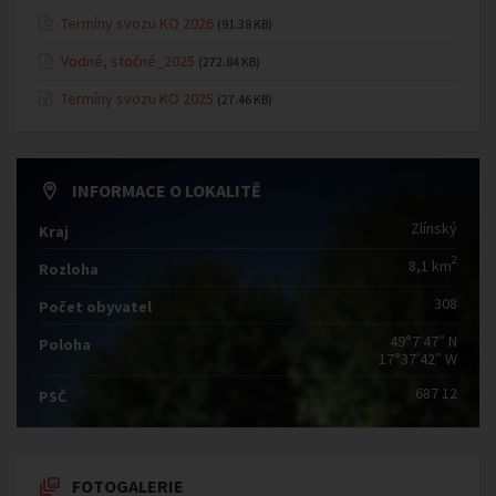
Termíny svozu KO 2026
(91.38 KB)
Vodné, stočné_2025
(272.84 KB)
Termíny svozu KO 2025
(27.46 KB)
INFORMACE O LOKALITĚ
Zlínský
Kraj
2
8,1 km
Rozloha
308
Počet obyvatel
49°7′47″ N
Poloha
17°37′42″ W
687 12
PSČ
FOTOGALERIE