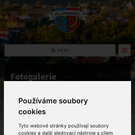
MENU
Fotogalerie
Home
Fotogalerie
Dobrodružství v říši zvířat – výlet do
ZOO
Používáme soubory
cookies
Tyto webové stránky používají soubory
cookies a další sledovací nástroje s cílem