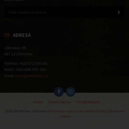
ADRESA
Zlámanec 95
687 12 Zlámanec
Telefon: +420 572 580 641
Mobil: +420
608 955 561
Email:
obec@zlamanec.cz
Domů
Úřední deska
Portál občana
2018-2026 © Obec Zlámanec |
Informace o zpracování osobních údajů
|
Nastavení
cookies