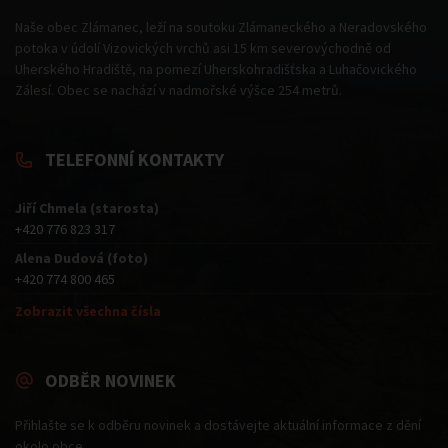
Naše obec Zlámanec, leží na soutoku Zlámaneckého a Neradovského
potoka v údolí Vizovických vrchů asi 15 km severovýchodně od
Uherského Hradiště, na pomezí Uherskohradišťska a Luhačovického
Zálesí. Obec se nachází v nadmořské výšce 254 metrů.
TELEFONNÍ KONTAKTY
Jiří Chmela (starosta)
+420 776 823 317
Alena Dudová (foto)
+420 774 800 465
Zobrazit všechna čísla
ODBĚR NOVINEK
Přihlašte se k odběru novinek a dostávejte aktuální informace z dění
okolo obce.