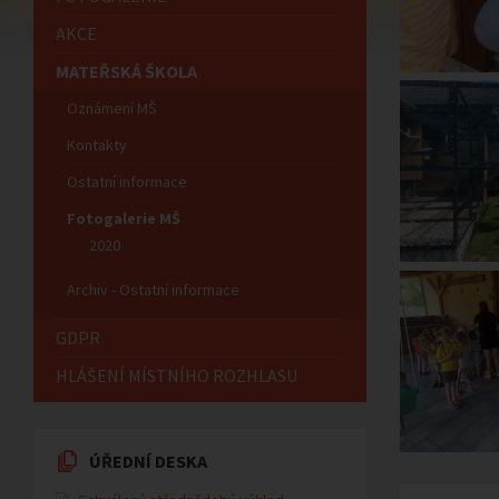
AKCE
MATEŘSKÁ ŠKOLA
Oznámení MŠ
Kontakty
Ostatní informace
Fotogalerie MŠ
2020
Archiv - Ostatní informace
GDPR
HLÁŠENÍ MÍSTNÍHO ROZHLASU
ÚŘEDNÍ DESKA