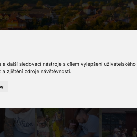
a další sledovací nástroje s cílem vylepšení uživatelskéh
a zjištění zdroje návštěvnosti.
galerie
by
Fotogalerie
Papouščí dobrodružství malých školkáčků