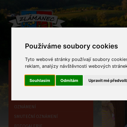
Používáme soubory cookies
Tyto webové stránky používají soubory cookies 
reklam, analýzy návštěvnosti webových stránek 
HLAVNÍ STRÁNKA
Foto
OBECNÍ ÚŘAD
Souhlasím
Odmítám
Upravit mé předvol
Home
HISTORIE
INFORMAČNÍ CENTRUM
OZNÁMENÍ
SMUTEČNÍ OZNÁMENÍ
FOTOGALERIE