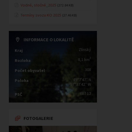
Vodné, stočné_2025
(272.84 KB)
Termíny svozu KO 2025
(27.46 KB)
INFORMACE O LOKALITĚ
Zlínský
Kraj
2
8,1 km
Rozloha
308
Počet obyvatel
49°7′47″ N
Poloha
17°37′42″ W
687 12
PSČ
FOTOGALERIE