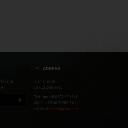
ADRESA
stávejte
Zlámanec 95
ce.
687 12 Zlámanec
Telefon: +420 572 580 641
Mobil: +420
608 955 561
Email:
obec@zlamanec.cz