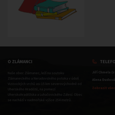
O ZLÁMANCI
TELEF
Jiří Chmela (
Naše obec Zlámanec, leží na soutoku
Zlámaneckého a Neradovského potoka v údolí
Alena Dudová
Vizovických vrchů asi 15 km severovýchodně od
Zobrazit všec
Uherského Hradiště, na pomezí
Uherskohradišťska a Luhačovického Zálesí. Obec
se nachází v nadmořské výšce 254 metrů.