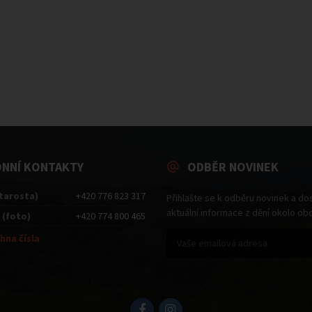
ONNÍ KONTAKTY
ODBĚR NOVINEK
starosta)
+420 776 823 317
Přihlašte se k odběru novinek a do
aktuální informace z dění okolo ob
 (foto)
+420 774 800 465
hna čísla