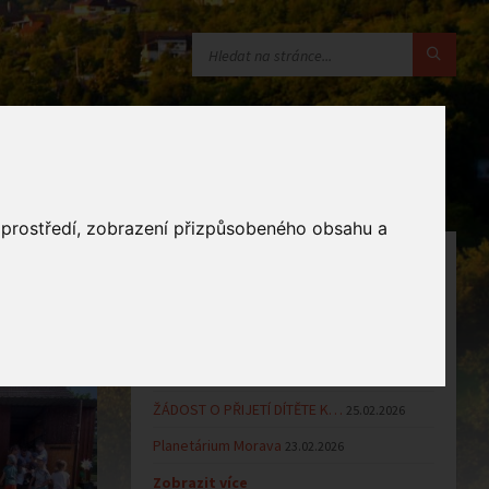
o prostředí, zobrazení přizpůsobeného obsahu a
OZNÁMENÍ
Uzavření MŠ v době letních…
16.06.2026
Výsledky přijímacího řízení k…
23.03.2026
Zápis dětí do MŠ Zlámanec pro…
25.02.2026
ŽÁDOST O PŘIJETÍ DÍTĚTE K…
25.02.2026
Planetárium Morava
23.02.2026
Zobrazit více