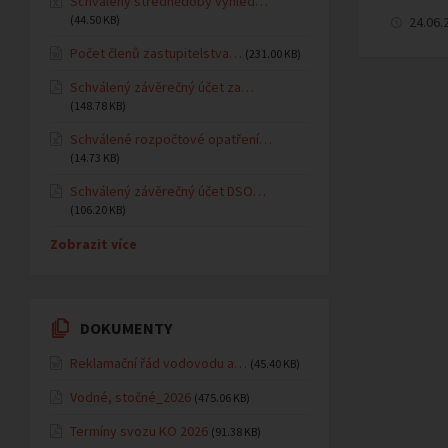
Schválený střednědobý výhled…
(44.50 KB)
24.06.
Počet členů zastupitelstva…
(231.00 KB)
Schválený závěrečný účet za…
(148.78 KB)
Schválené rozpočtové opatření…
(14.73 KB)
Schválený závěrečný účet DSO…
(106.20 KB)
Zobrazit více
DOKUMENTY
Reklamační řád vodovodu a…
(45.40 KB)
Vodné, stočné_2026
(475.06 KB)
Termíny svozu KO 2026
(91.38 KB)