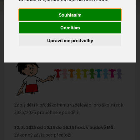
Souhlasím
Odmítám
Upravit mé předvolby
Zápis dětí k předškolnímu vzdělávání pro školní rok
2025/2026 proběhne v pondělí
12. 5. 2025 od 10.15 do 16.15 hod. v budově MŠ.
Zákonný zástupce předloží