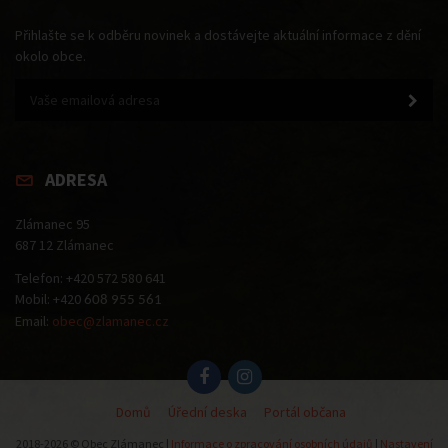
Přihlašte se k odběru novinek a dostávejte aktuální informace z dění
okolo obce.
ADRESA
Zlámanec 95
687 12 Zlámanec
Telefon: +420 572 580 641
Mobil: +420
608 955 561
Email:
obec@zlamanec.cz
Domů
Úřední deska
Portál občana
2018-2026 © Obec Zlámanec |
Informace o zpracování osobních údajů
|
Nastavení