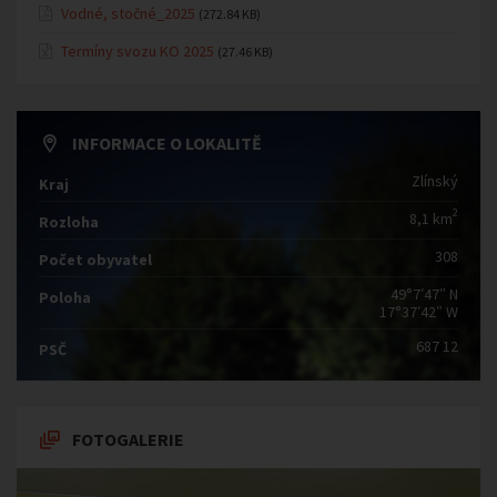
Vodné, stočné_2025
(272.84 KB)
Termíny svozu KO 2025
(27.46 KB)
INFORMACE O LOKALITĚ
Zlínský
Kraj
2
8,1 km
Rozloha
308
Počet obyvatel
49°7′47″ N
Poloha
17°37′42″ W
687 12
PSČ
FOTOGALERIE