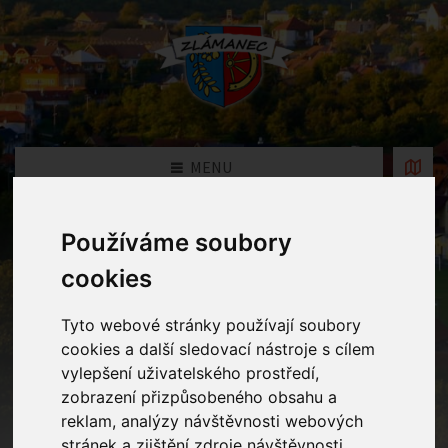
MENU
Používáme soubory
Oznámení
cookies
Home
Oznámení
Zápis dětí do MŠ Zlámanec pro školní rok
2025/2026
Tyto webové stránky používají soubory
cookies a další sledovací nástroje s cílem
vylepšení uživatelského prostředí,
Zápis dětí do MŠ Zlámanec pro
zobrazení přizpůsobeného obsahu a
reklam, analýzy návštěvnosti webových
školní rok 2025/2026
stránek a zjištění zdroje návštěvnosti.