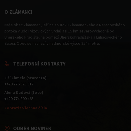
O ZLÁMANCI
Naše obec Zlámanec, leží na soutoku Zlámaneckého a Neradovského
potoka v údolí Vizovických vrchů asi 15 km severovýchodně od
Uherského Hradiště, na pomezí Uherskohradišťska a Luhačovického
Zálesí. Obec se nachází v nadmořské výšce 254 metrů.
TELEFONNÍ KONTAKTY
Jiří Chmela (starosta)
+420 776 823 317
Alena Dudová (foto)
+420 774 800 465
Zobrazit všechna čísla
ODBĚR NOVINEK