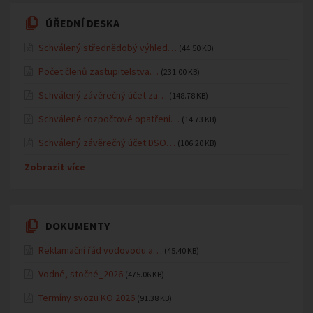
ÚŘEDNÍ DESKA
Schválený střednědobý výhled…
(44.50 KB)
Počet členů zastupitelstva…
(231.00 KB)
Schválený závěrečný účet za…
(148.78 KB)
Schválené rozpočtové opatření…
(14.73 KB)
Schválený závěrečný účet DSO…
(106.20 KB)
Zobrazit více
DOKUMENTY
Reklamační řád vodovodu a…
(45.40 KB)
Vodné, stočné_2026
(475.06 KB)
Termíny svozu KO 2026
(91.38 KB)