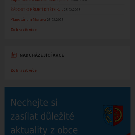
ŽÁDOST O PŘIJETÍ DÍTĚTE K…
25.02.2026
Planetárium Morava
23.02.2026
Zobrazit více
NADCHÁZEJÍCÍ AKCE
Zobrazit více