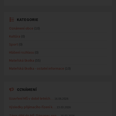
KATEGORIE
Oznámení obce
(10)
Kultůra
(0)
Sport
(0)
Hlášení rozhlasu
(0)
Mateřská školka
(55)
Mateřská školka - ostatní informace
(10)
OZNÁMENÍ
Uzavření MŠ v době letních…
16.06.2026
Výsledky přijímacího řízení k…
23.03.2026
Zápis dětí do MŠ Zlámanec pro…
25.02.2026