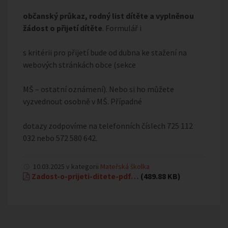
občanský průkaz, rodný list dítěte a vyplněnou
žádost o přijetí dítěte
. Formulář i
s kritérii pro přijetí bude od dubna ke stažení na
webových stránkách obce (sekce
MŠ – ostatní oznámení). Nebo si ho můžete
vyzvednout osobně v MŠ. Případné
dotazy zodpovíme na telefonních číslech 725 112
032 nebo 572 580 642.
10.03.2025 v kategorii
Mateřská školka
Zadost-o-prijeti-ditete-pdf…
(489.88 KB)