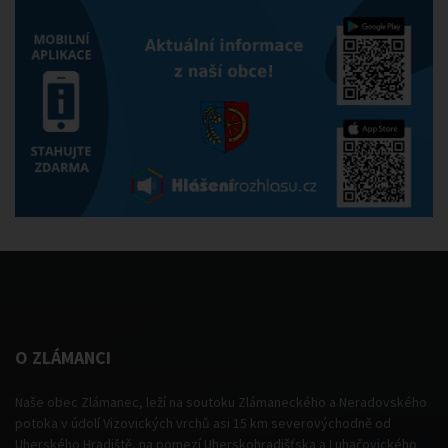
O ZLÁMANCI
Naše obec Zlámanec, leží na soutoku Zlámaneckého a Neradovského
potoka v údolí Vizovických vrchů asi 15 km severovýchodně od
Uherského Hradiště, na pomezí Uherskohradišťska a Luhačovického