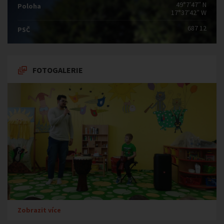
49°7′47″ N
Poloha
17°37′42″ W
687 12
PSČ
FOTOGALERIE
Zobrazit více