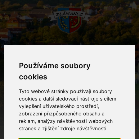
MENU
Používáme soubory
cookies
Oznámení
Tyto webové stránky používají soubory
Home
Oznámení
Třídní fotografování
cookies a další sledovací nástroje s cílem
vylepšení uživatelského prostředí,
zobrazení přizpůsobeného obsahu a
Třídní fotografování
reklam, analýzy návštěvnosti webových
stránek a zjištění zdroje návštěvnosti.
se uskuteční
za příznivého počasí
na školní zahradě