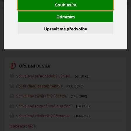
v
PO 26. 5. 2025 od 8.30 hod.
Děti přivádějte, prosím,
Souhlasím
již slavnostně ustrojeny, po vyfotografování se
převléknou do svých školních věcí. Děkujeme.
Odmítám
Upravit mé předvolby
20.05.2025 v kategorii
Mateřská školka
ÚŘEDNÍ DESKA
Schválený střednědobý výhled…
(44.50 KB)
Počet členů zastupitelstva…
(231.00 KB)
Schválený závěrečný účet za…
(148.78 KB)
Schválené rozpočtové opatření…
(14.73 KB)
Schválený závěrečný účet DSO…
(106.20 KB)
Zobrazit více