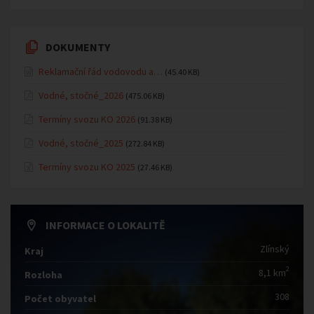
DOKUMENTY
Reklamační řád vodovodu a…
(45.40 KB)
Vodné, stočné_2026
(475.06 KB)
Termíny svozu KO 2026
(91.38 KB)
Vodné, stočné_2025
(272.84 KB)
Termíny svozu KO 2025
(27.46 KB)
INFORMACE O LOKALITĚ
Zlínský
Kraj
2
8,1 km
Rozloha
308
Počet obyvatel