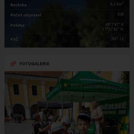
2
8,1 km
Rozloha
308
Počet obyvatel
49°7′47″ N
Poloha
17°37′42″ W
687 12
PSČ
FOTOGALERIE