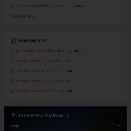
Schválený závěrečný účet DSO…
(106.20 KB)
Zobrazit více
DOKUMENTY
Reklamační řád vodovodu a…
(45.40 KB)
Vodné, stočné_2026
(475.06 KB)
Termíny svozu KO 2026
(91.38 KB)
Vodné, stočné_2025
(272.84 KB)
Termíny svozu KO 2025
(27.46 KB)
INFORMACE O LOKALITĚ
Zlínský
Kraj