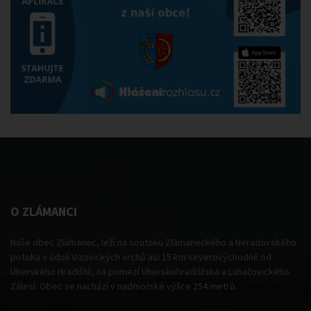
O ZLÁMANCI
Naše obec Zlámanec, leží na soutoku Zlámaneckého a Neradovského
potoka v údolí Vizovických vrchů asi 15 km severovýchodně od
Uherského Hradiště, na pomezí Uherskohradišťska a Luhačovického
Zálesí. Obec se nachází v nadmořské výšce 254 metrů.