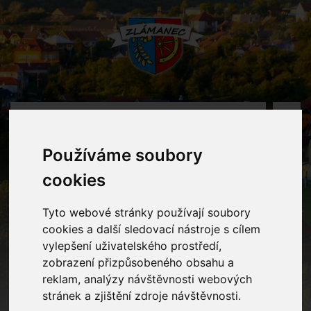
MENU
Používáme soubory
Oznámení
cookies
Home
Oznámení
Vánoční fotografování 2025
Tyto webové stránky používají soubory
cookies a další sledovací nástroje s cílem
vylepšení uživatelského prostředí,
Vánoční fotografování 2025
zobrazení přizpůsobeného obsahu a
reklam, analýzy návštěvnosti webových
stránek a zjištění zdroje návštěvnosti.
V ÚT 4. 11. 2025 přijede do MŠ paní fotografka