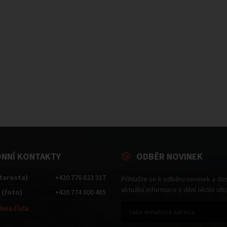
ONNÍ KONTAKTY
ODBĚR NOVINEK
starosta)
+420 776 823 317
Přihlašte se k odběru novinek a do
aktuální informace z dění okolo ob
 (foto)
+420 774 800 465
hna čísla