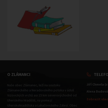
O ZLÁMANCI
TELEF
Jiří Chmela (
Naše obec Zlámanec, leží na soutoku
Zlámaneckého a Neradovského potoka v údolí
Alena Dudová
Vizovických vrchů asi 15 km severovýchodně od
Zobrazit všec
Uherského Hradiště, na pomezí
Uherskohradišťska a Luhačovického Zálesí. Obec