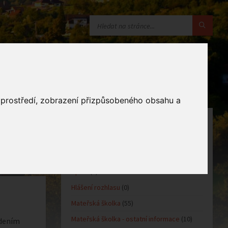
o prostředí, zobrazení přizpůsobeného obsahu a
KATEGORIE
Oznámení obce
(10)
Kultůra
(0)
Sport
(0)
Hlášení rozhlasu
(0)
Mateřská školka
(55)
Mateřská školka - ostatní informace
(10)
edením