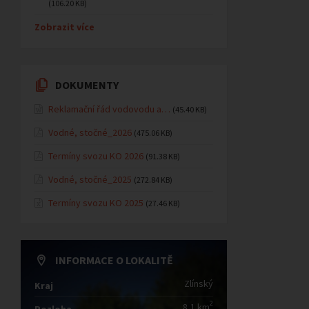
(106.20 KB)
Zobrazit více
DOKUMENTY
Reklamační řád vodovodu a…
(45.40 KB)
Vodné, stočné_2026
(475.06 KB)
Termíny svozu KO 2026
(91.38 KB)
Vodné, stočné_2025
(272.84 KB)
Termíny svozu KO 2025
(27.46 KB)
INFORMACE O LOKALITĚ
Zlínský
Kraj
2
8,1 km