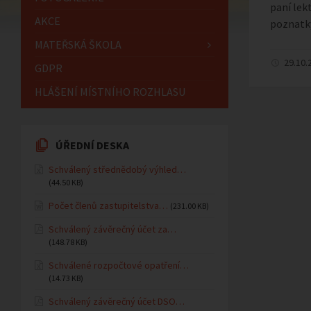
paní lekt
AKCE
poznatky
MATEŘSKÁ ŠKOLA
29.10.
GDPR
HLÁŠENÍ MÍSTNÍHO ROZHLASU
ÚŘEDNÍ DESKA
Schválený střednědobý výhled…
(44.50 KB)
Počet členů zastupitelstva…
(231.00 KB)
Schválený závěrečný účet za…
(148.78 KB)
Schválené rozpočtové opatření…
(14.73 KB)
Schválený závěrečný účet DSO…