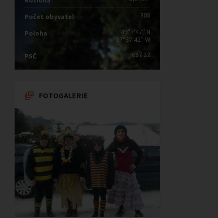
Rozloha
308
Počet obyvatel
49°7′47″ N
Poloha
17°37′42″ W
687 12
PSČ
FOTOGALERIE