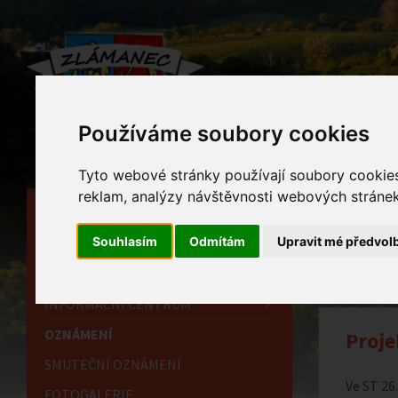
Používáme soubory cookies
Tyto webové stránky používají soubory cookies 
reklam, analýzy návštěvnosti webových stránek 
HLAVNÍ STRÁNKA
Ozn
Souhlasím
Odmítám
Upravit mé předvol
OBECNÍ ÚŘAD
Home
HISTORIE
INFORMAČNÍ CENTRUM
OZNÁMENÍ
Proje
SMUTEČNÍ OZNÁMENÍ
Ve ST 26.
FOTOGALERIE