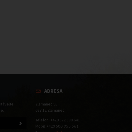
ADRESA
stávejte
Zlámanec 95
ce.
687 12 Zlámanec
Telefon: +420 572 580 641
Mobil: +420
608 955 561