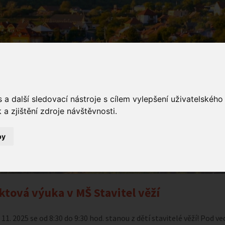
a další sledovací nástroje s cílem vylepšení uživatelskéh
a zjištění zdroje návštěvnosti.
ámení
by
Oznámení
Projektová výuka v MŠ Stavitel věží
ktová výuka v MŠ Stavitel věží
 11. 2025 se od 8:30 do 9:30 hod. stanou z dětí stavitelé věží! Pod v