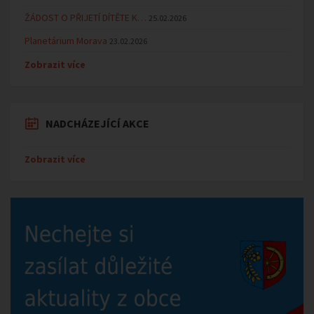
ŽÁDOST O PŘIJETÍ DÍTĚTE K…
25.02.2026
Planetárium Morava
23.02.2026
Zobrazit více
NADCHÁZEJÍCÍ AKCE
Zobrazit více