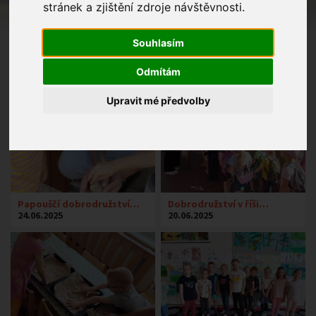
stránek a zjištění zdroje návštěvnosti.
Souhlasím
Odmítám
Upravit mé předvolby
Papouščí dobrodružství…
Dobrodružství v říši…
24.06.2025
20.06.2025