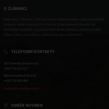
O ZLÁMANCI
Naše obec Zlámanec, leží na soutoku Zlámaneckého a Neradovského
potoka v údolí Vizovických vrchů asi 15 km severovýchodně od
Uherského Hradiště, na pomezí Uherskohradišťska a Luhačovického
Zálesí. Obec se nachází v nadmořské výšce 254 metrů.
TELEFONNÍ KONTAKTY
Jiří Chmela (starosta)
+420 776 823 317
Alena Dudová (foto)
+420 774 800 465
Zobrazit všechna čísla
ODBĚR NOVINEK