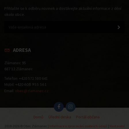
Přihlašte se k odběru novinek a dostávejte aktuální informace z dění
okolo obce.
ADRESA
Zlámanec 95
687 12 Zlámanec
Telefon: +420 572 580 641
Mobil: +420
608 955 561
Email:
obec@zlamanec.cz
Domů
Úřední deska
Portál občana
2018-2026 © Obec Zlámanec |
Informace o zpracování osobních údajů
|
Nastavení