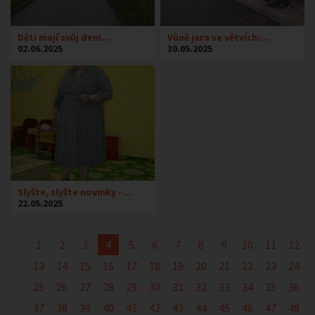
Děti mají svůj den!…
Vůně jara ve větvích:…
02.06.2025
30.05.2025
Slyšte, slyšte novinky -…
22.05.2025
1
2
3
4
5
6
7
8
9
10
11
12
13
14
15
16
17
18
19
20
21
22
23
24
25
26
27
28
29
30
31
32
33
34
35
36
37
38
39
40
41
42
43
44
45
46
47
48