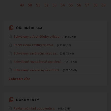
49
50
51
52
53
54
55
56
57
58
59
ÚŘEDNÍ DESKA
Schválený střednědobý výhled…
(44.50 KB)
Počet členů zastupitelstva…
(231.00 KB)
Schválený závěrečný účet za…
(148.78 KB)
Schválené rozpočtové opatření…
(14.73 KB)
Schválený závěrečný účet DSO…
(106.20 KB)
Zobrazit více
DOKUMENTY
Reklamační řád vodovodu a…
(45.40 KB)