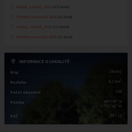
Vodné, stočné_2026
(475.06 KB)
Termíny svozu KO 2026
(91.38 KB)
Vodné, stočné_2025
(272.84 KB)
Termíny svozu KO 2025
(27.46 KB)
INFORMACE O LOKALITĚ
Zlínský
Kraj
2
8,1 km
Rozloha
308
Počet obyvatel
49°7′47″ N
Poloha
17°37′42″ W
687 12
PSČ