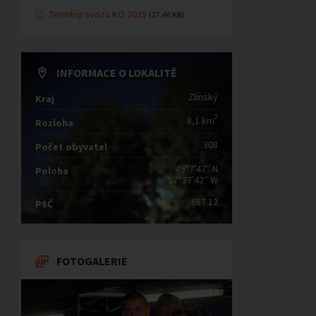
Termíny svozu KO 2025
(27.46 KB)
INFORMACE O LOKALITĚ
Zlínský
Kraj
2
8,1 km
Rozloha
308
Počet obyvatel
49°7′47″ N
Poloha
17°37′42″ W
687 12
PSČ
FOTOGALERIE