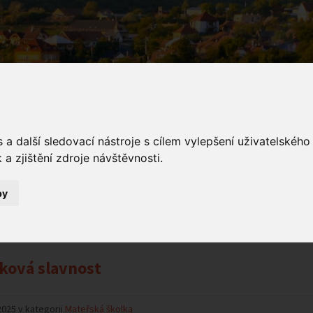
a další sledovací nástroje s cílem vylepšení uživatelskéh
a zjištění zdroje návštěvnosti.
ámení MŠ
by
Oznámení MŠ
ková slavnost
2025 v kategorii
Mateřská školka