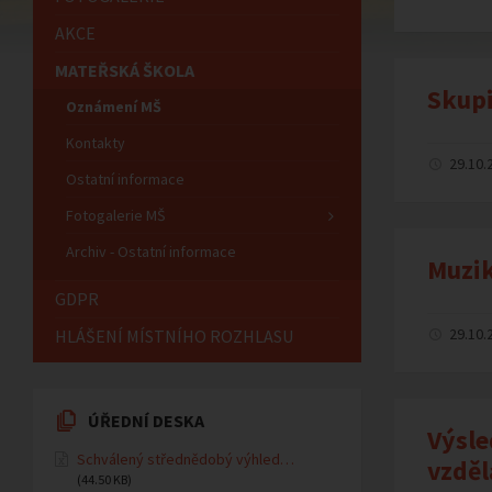
AKCE
MATEŘSKÁ ŠKOLA
Skup
Oznámení MŠ
Kontakty
29.10.
Ostatní informace
Fotogalerie MŠ
Archiv - Ostatní informace
Muzik
GDPR
29.10.
HLÁŠENÍ MÍSTNÍHO ROZHLASU
ÚŘEDNÍ DESKA
Výsle
Schválený střednědobý výhled…
vzděl
(44.50 KB)