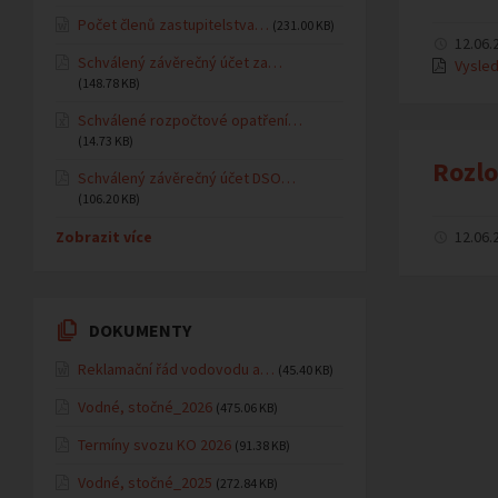
Počet členů zastupitelstva…
(231.00 KB)
12.06.
Schválený závěrečný účet za…
Vysled
(148.78 KB)
Schválené rozpočtové opatření…
(14.73 KB)
Rozlo
Schválený závěrečný účet DSO…
(106.20 KB)
Zobrazit více
12.06.
DOKUMENTY
Reklamační řád vodovodu a…
(45.40 KB)
Vodné, stočné_2026
(475.06 KB)
Termíny svozu KO 2026
(91.38 KB)
Vodné, stočné_2025
(272.84 KB)