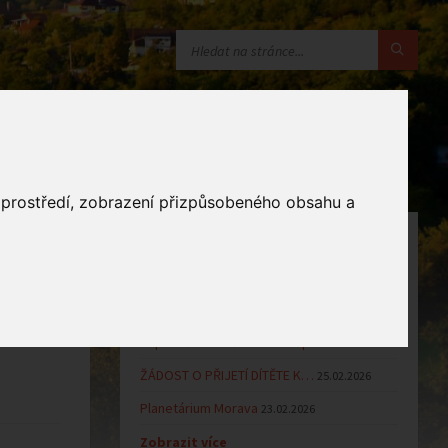
o prostředí, zobrazení přizpůsobeného obsahu a
OZNÁMENÍ
Uzavření MŠ v době letních…
16.06.2026
Výsledky přijímacího řízení k…
23.03.2026
Zápis dětí do MŠ Zlámanec pro…
25.02.2026
ŽÁDOST O PŘIJETÍ DÍTĚTE K…
25.02.2026
Planetárium Morava
23.02.2026
Zobrazit více