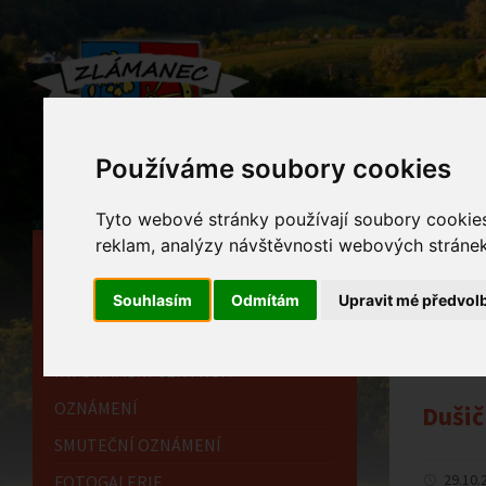
Používáme soubory cookies
Tyto webové stránky používají soubory cookies 
reklam, analýzy návštěvnosti webových stránek 
HLAVNÍ STRÁNKA
Ozn
OBECNÍ ÚŘAD
Souhlasím
Odmítám
Upravit mé předvol
Home
HISTORIE
INFORMAČNÍ CENTRUM
OZNÁMENÍ
Dušič
SMUTEČNÍ OZNÁMENÍ
29.10.
FOTOGALERIE