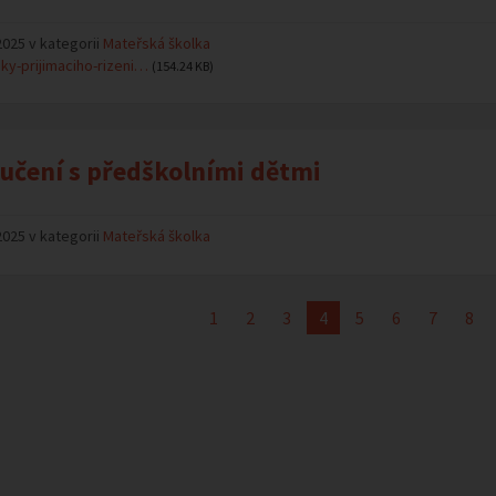
2025 v kategorii
Mateřská školka
ky-prijimaciho-rizeni…
(154.24 KB)
učení s předškolními dětmi
2025 v kategorii
Mateřská školka
1
2
3
4
5
6
7
8