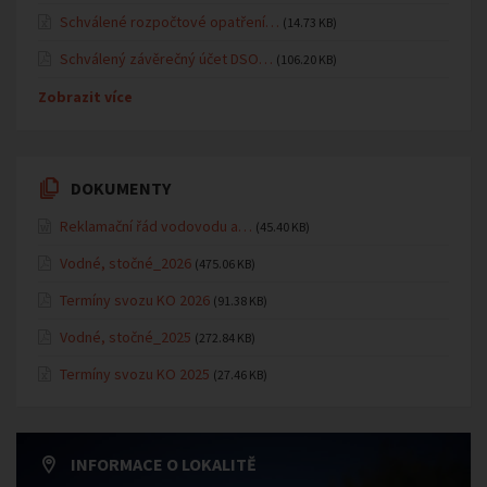
Schválené rozpočtové opatření…
(14.73 KB)
Schválený závěrečný účet DSO…
(106.20 KB)
Zobrazit více
DOKUMENTY
Reklamační řád vodovodu a…
(45.40 KB)
Vodné, stočné_2026
(475.06 KB)
Termíny svozu KO 2026
(91.38 KB)
Vodné, stočné_2025
(272.84 KB)
Termíny svozu KO 2025
(27.46 KB)
INFORMACE O LOKALITĚ