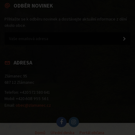
ODBĚR NOVINEK
Přihlašte se k odběru novinek a dostávejte aktuální informace z dění
okolo obce.
ADRESA
Zlámanec 95
687 12 Zlámanec
Telefon: +420 572 580 641
Mobil: +420
608 955 561
Email:
obec@zlamanec.cz
Domů
Úřední deska
Portál občana