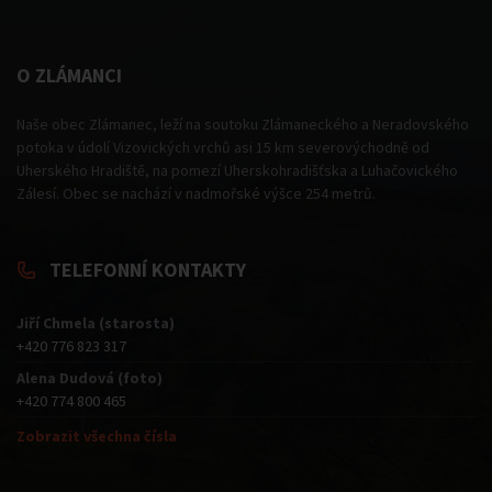
O ZLÁMANCI
Naše obec Zlámanec, leží na soutoku Zlámaneckého a Neradovského
potoka v údolí Vizovických vrchů asi 15 km severovýchodně od
Uherského Hradiště, na pomezí Uherskohradišťska a Luhačovického
Zálesí. Obec se nachází v nadmořské výšce 254 metrů.
TELEFONNÍ KONTAKTY
Jiří Chmela (starosta)
+420 776 823 317
Alena Dudová (foto)
+420 774 800 465
Zobrazit všechna čísla