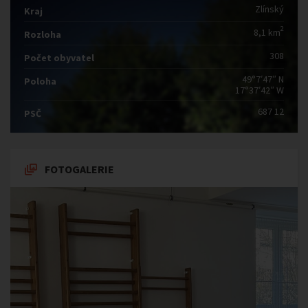
Zlínský
Kraj
2
8,1 km
Rozloha
308
Počet obyvatel
49°7′47″ N
Poloha
17°37′42″ W
687 12
PSČ
FOTOGALERIE