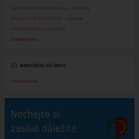
Zápis dětí do MŠ Zlámanec pro…
25.02.2026
ŽÁDOST O PŘIJETÍ DÍTĚTE K…
25.02.2026
Planetárium Morava
23.02.2026
Zobrazit více
NADCHÁZEJÍCÍ AKCE
Zobrazit více