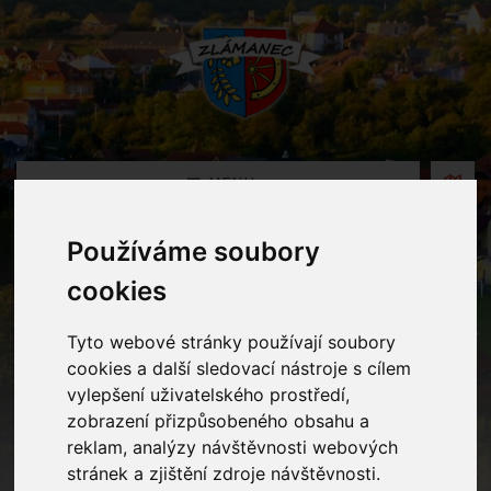
MENU
Používáme soubory
Oznámení MŠ
cookies
Home
Oznámení MŠ
Tyto webové stránky používají soubory
cookies a další sledovací nástroje s cílem
vylepšení uživatelského prostředí,
Předplavecká výuka předškoláků
zobrazení přizpůsobeného obsahu a
reklam, analýzy návštěvnosti webových
stránek a zjištění zdroje návštěvnosti.
28.02.2025 v kategorii
Mateřská školka