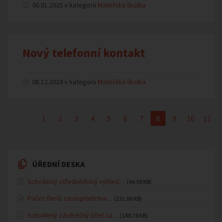
06.01.2025 v kategorii
Mateřská školka
Nový telefonní kontakt
08.12.2024 v kategorii
Mateřská školka
1
2
3
4
5
6
7
8
9
10
11
ÚŘEDNÍ DESKA
Schválený střednědobý výhled…
(44.50 KB)
Počet členů zastupitelstva…
(231.00 KB)
Schválený závěrečný účet za…
(148.78 KB)