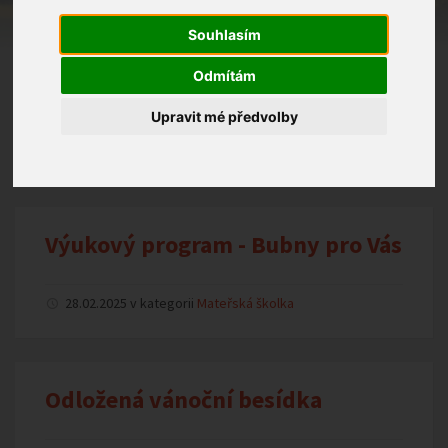
Souhlasím
Odmítám
Rodičovská schůzka předškoláků
Upravit mé předvolby
28.02.2025 v kategorii
Mateřská školka
Výukový program - Bubny pro Vás
28.02.2025 v kategorii
Mateřská školka
Odložená vánoční besídka